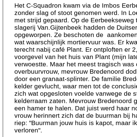
Het C-Squadron kwam via de Imbos Eerbe
zonder slag of stoot genomen werd. In Lo
met strijd gepaard. Op de Eerbeekseweg 
slagerij Van.Gijtenbeek hadden de Duitse
opgeworpen. Ze beschoten de aankomen
wat waarschijnlijk mortiervuur was. Er k
terecht nabij café Plant. Er ontploften er 
voorgevel van het huis van Plant (mijn la
verwoestte. Maar het meest tragisch was 
overbuurvrouw, mevrouw Bredenoord dodel
door een granaat-splinter. De familie Br
kelder gevlucht, waar men tot de conclu
zich wat opgesloten voelde vanwege de s
kelderraam zaten. Mevrouw Bredenoord 
een hamer te halen. Dat juist werd haar no
vrouw herinnert zich dat de buurman bij 
riep: "Buurman jouw huis is kapot, maar i
verloren".