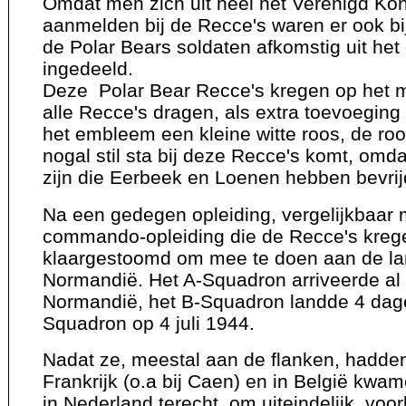
Omdat men zich uit heel het Verenigd Kon
aanmelden bij de Recce's waren er ook bi
de Polar Bears soldaten afkomstig uit het
ingedeeld.
Deze Polar Bear Recce's kregen op het
alle Recce's dragen, als extra toevoeging
het embleem een kleine witte roos, de roo
nogal stil sta bij deze Recce's komt, omda
zijn die Eerbeek en Loenen hebben bevrij
Na een gedegen opleiding, vergelijkbaar
commando-opleiding die de Recce's kreg
klaargestoomd om mee te doen aan de la
Normandië. Het A-Squadron arriveerde al 
Normandië, het B-Squadron landde 4 dage
Squadron op 4 juli 1944.
Nadat ze, meestal aan de flanken, hadde
Frankrijk (o.a bij Caen) en in België kwa
in Nederland terecht, om uiteindelijk voo