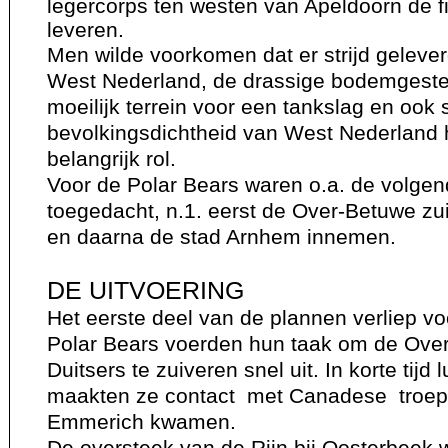
legercorps ten westen van Apeldoorn de f
leveren.
Men wilde voorkomen dat er strijd geleve
West Nederland, de drassige bodemgeste
moeilijk terrein voor een tankslag en ook
bevolkingsdichtheid van West Nederland h
belangrijk rol.
Voor de Polar Bears waren o.a. de volge
toegedacht, n.1. eerst de Over-Betuwe zu
en daarna de stad Arnhem innemen.
DE UITVOERING
Het eerste deel van de plannen verliep v
Polar Bears voerden hun taak om de Ove
Duitsers te zuiveren snel uit. In korte tijd 
maakten ze contact met Canadese troepe
Emmerich kwamen.
De oversteek van de Rijn bij Oosterbeek w