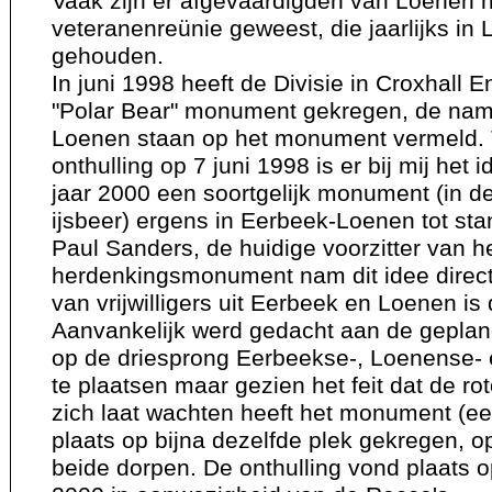
Vaak zijn er afgevaardigden van Loenen 
veteranenreünie geweest, die jaarlijks in
gehouden.
In juni 1998 heeft de Divisie in Croxhall 
"Polar Bear" monument gekregen, de na
Loenen staan op het monument vermeld. 
onthulling op 7 juni 1998 is er bij mij het 
jaar 2000 een soortgelijk monument (in 
ijsbeer) ergens in Eerbeek-Loenen tot sta
Paul Sanders, de huidige voorzitter van h
herdenkingsmonument nam dit idee direct
van vrijwilligers uit Eerbeek en Loenen is 
Aanvankelijk werd gedacht aan de gepla
op de driesprong Eerbeekse-, Loenense-
te plaatsen maar gezien het feit dat de r
zich laat wachten heeft het monument (een
plaats op bijna dezelfde plek gekregen, o
beide dorpen. De onthulling vond plaats 