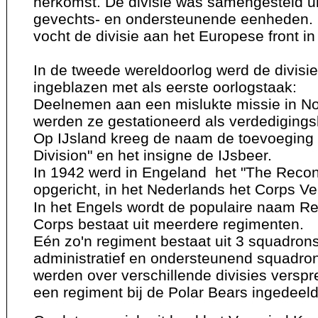
herkomst. De divisie was samengesteld ui
gevechts- en ondersteunende eenheden
vocht de divisie aan het Europese front in 
In de tweede wereldoorlog werd de divisi
ingeblazen met als eerste oorlogstaak:
Deelnemen aan een mislukte missie in N
werden ze gestationeerd als verdedigings
Op IJsland kreeg de naam de toevoeging 
Division" en het insigne de IJsbeer.
In 1942 werd in Engeland het "The Reco
opgericht, in het Nederlands het Corps V
In het Engels wordt de populaire naam Re
Corps bestaat uit meerdere regimenten.
Eén zo'n regiment bestaat uit 3 squadron
administratief en ondersteunend squadro
werden over verschillende divisies verspr
een regiment bij de Polar Bears ingedeeld