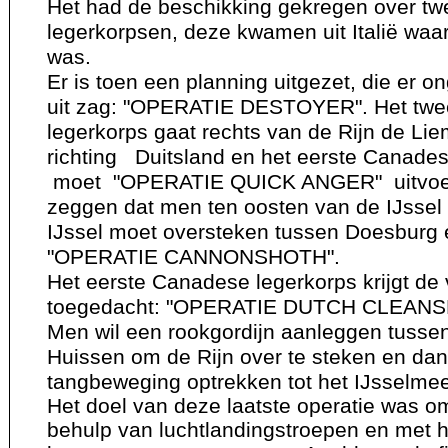
Het had de beschikking gekregen over t
legerkorpsen, deze kwamen uit Italië waar 
was.
Er is toen een planning uitgezet, die er o
uit zag: "OPERATIE DESTOYER". Het tw
legerkorps gaat rechts van de Rijn de Liem
richting Duitsland en het eerste Canade
moet "OPERATIE QUICK ANGER" uitvoere
zeggen dat men ten oosten van de IJssel 
IJssel moet oversteken tussen Doesburg
"OPERATIE CANNONSHOTH".
Het eerste Canadese legerkorps krijgt de
toegedacht: "OPERATIE DUTCH CLEANS
Men wil een rookgordijn aanleggen tusse
Huissen om de Rijn over te steken en da
tangbeweging optrekken tot het IJsselmee
Het doel van deze laatste operatie was o
behulp van luchtlandingstroepen en met 