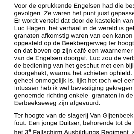
Voor de oprukkende Engelsen had die be
gevolgen. Ze waren het punt juist gepass
Er wordt verteld dat door de kastelein v
Luc Hagen, het verhaal in de wereld is g
granaten afkomstig waren van een kanon 
opgesteld op de Beekbergerweg ter hoogt
en dat boven op zijn café een waarnemer z
van de Engelsen doorgaf. Luc zou de ver
de bediening van het geschut met een bij
doorgehakt, waarna het schieten ophield.
geheel onmogelijk is, lijkt het toch wel ee
Intussen heb ik wel bevestiging gekregen 
genoemde richting enkele granaten in de 
Eerbeekseweg zijn afgevuurd.
Ter hoogte van de slagerij Van Gijtenbee
fout. Een jonge Duitser, behorende tot de
e
het
3
Fallschirm Ausbildungs Regiment, 