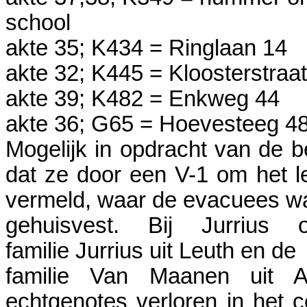
school
akte 35; K434 = Ringlaan 14
akte 32; K445 = Kloosterstraa
akte 39; K482 = Enkweg 44
akte 36; G65 = Hoevesteeg 4
Mogelijk in opdracht van de b
dat ze door een V-1 om het l
vermeld, waar de evacuees w
gehuisvest. Bij Jurriu
familie Jurrius uit Leuth en de
familie Van Maanen uit 
echtgenotes verloren in het 