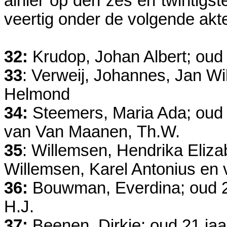
alhier op den zes en twintigst
veertig onder de volgende ak
32:
Krudop, Johan Albert; oud
33
: Verweij, Johannes, Jan Wi
Helmond
34:
Steemers, Maria Ada; oud 
van Van Maanen, Th.W.
35
: Willemsen, Hendrika Eliza
Willemsen, Karel Antonius e
36:
Bouwman, Everdina; oud 2
H.J.
37:
Beenen, Dirkje; oud 21 jaa