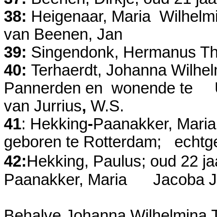
38:
Heigenaar,
Maria Wilhelmi
van Beenen, Jan
39:
Singendonk, Hermanus The
40:
Terhaerdt, Johanna Wilhel
Pannerden en
wonende te 
van Jurrius
,
W.S.
41
: Hekking
-
Paanakker, Maria
geboren te Rotterdam; echtge
42:
Hekking, Paulus; oud 22 ja
Paanakker, Maria Jacoba 
Behalve Johanna Wilhelmina T