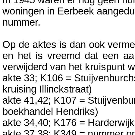
In 1945 waren er nog geen h
woningen in Eerbeek aangedui
nummer.
Op de aktes is dan ook verme
en het is vreemd dat een aan
verwijderd van het kruispunt w
akte 33; K106 = Stuijvenburch
kruising Illinckstraat)
akte 41,42; K107 = Stuijvenbu
boekhandel Hendriks)
akte 34,40; K176 = Harderwijk
akte 37,38; K349 = nummer on